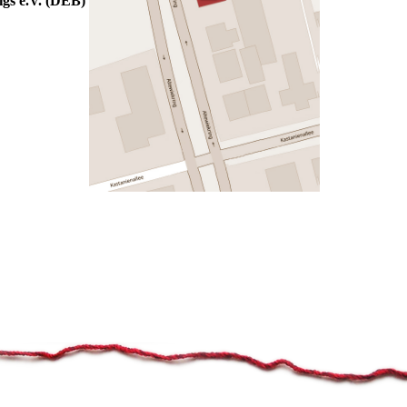
gs e.V. (DEB)