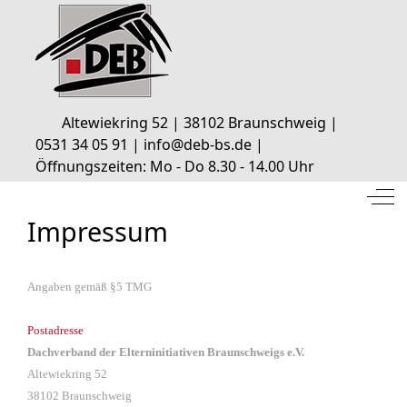
Altewiekring 52 | 38102 Braunschweig |
0531 34 05 91 | info@deb-bs.de |
Öffnungszeiten: Mo - Do 8.30 - 14.00 Uhr
Off
Impressum
Angaben gemäß §5 TMG
Postadresse
Dachverband der Elternin
itia
tiven Braunschweigs e.V.
Altewiekring 52
38102 Braunschweig