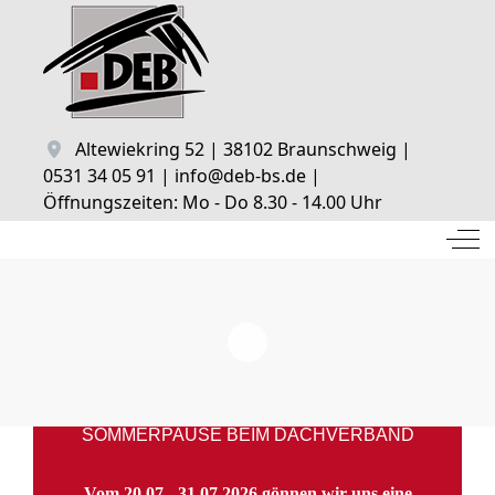
Altewiekring 52 | 38102 Braunschweig |
0531 34 05 91 | info@deb-bs.de |
Öffnungszeiten: Mo - Do 8.30 - 14.00 Uhr
Off
SOMMERPAUSE BEIM DACHVERBAND
Vom 20.07 - 31.07.2026 gönnen wir uns eine