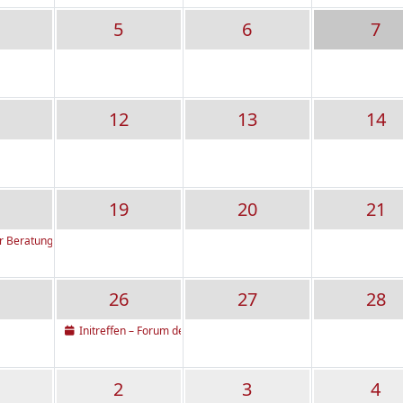
5
6
7
12
13
14
19
20
21
er Beratungskreis
26
27
28
Initreffen – Forum der ELTERN aus Elterninitiativen und selbstver
2
3
4