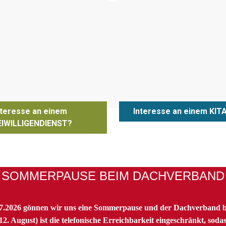
nteresse an einem
Interesse an einem KIT
EIWILLIGENDIENST?
SOMMERPAUSE BEIM DACHVERBAND
07.2026 gönnen wir uns eine Sommerpause und der Dachverband ble
2. August) ist die telefonische Erreichbarkeit eingeschränkt, soda