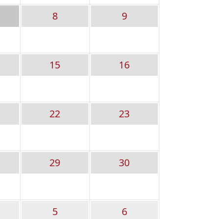
8
9
15
16
22
23
29
30
walteten Kitas
5
6